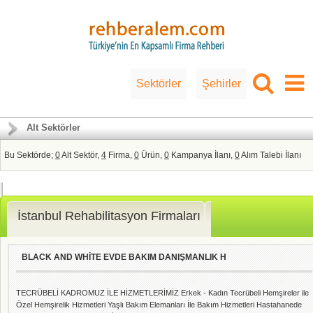
Sektörler
Şehirler
Alt Sektörler
Bu Sektörde;
0
Alt Sektör,
4
Firma,
0
Ürün,
0
Kampanya İlanı,
0
Alım Talebi İlanı
İstanbul Rehabilitasyon Firmaları
BLACK AND WHİTE EVDE BAKIM DANIŞMANLIK H
TECRÜBELİ KADROMUZ İLE HİZMETLERİMİZ Erkek - Kadın Tecrübeli Hemşireler ile
Özel Hemşirelik Hizmetleri Yaşlı Bakım Elemanları İle Bakım Hizmetleri Hastahanede