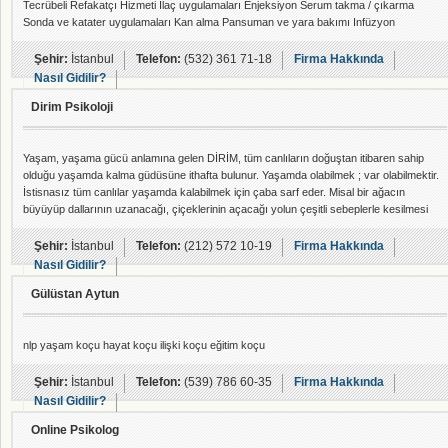
Tecrübeli Refakatçı Hizmeti İlaç uygulamaları Enjeksiyon Serum takma / çıkarma
Sonda ve katater uygulamaları Kan alma Pansuman ve yara bakımı Infüzyon
uygulamaları Ostomi bakımı Hasta ve hasta yakını eğitimi ve danışmanlık Yurt dışı /
yurt içi hasta transferinde refakat
Şehir:
İstanbul
Telefon:
(532) 361 71-18
Firma Hakkında
Nasıl Gidilir?
Dirim Psikoloji
Yaşam, yaşama gücü anlamına gelen DİRİM, tüm canlıların doğuştan itibaren sahip
olduğu yaşamda kalma güdüsüne ithafta bulunur. Yaşamda olabilmek ; var olabilmektir.
İstisnasız tüm canlılar yaşamda kalabilmek için çaba sarf eder. Misal bir ağacın
büyüyüp dallarının uzanacağı, çiçeklerinin açacağı yolun çeşitli sebeplerle kesilmesi
durumunda; kendi fizyolojik durumunu bozma pahasına büyümeye devam edebilecek
en kısa yoldan gelişim yolculuğuna devam edecek, dallarına ve çiçeklerine yine
Şehir:
İstanbul
Telefon:
(212) 572 10-19
Firma Hakkında
kavuşacaktır.
Nasıl Gidilir?
Gülüstan Aytun
nlp yaşam koçu hayat koçu ilişki koçu eğitim koçu
Şehir:
İstanbul
Telefon:
(539) 786 60-35
Firma Hakkında
Nasıl Gidilir?
Online Psikolog