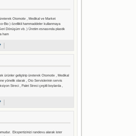
p üreterek Otomotiv , Medikal ve Market
xo-Bio ) özellikli hammaddeler kullanmaya
Geri Dönüşüm vb. ) Üretim esnasında plastik
nda ham
?
 ürünler geliştirip üreterek Otomotiv , Medikal
e yönelik olarak , Oto Servislerinin servis
siyon Streci , Palet Streci çeşitli boylarda ,
?
umudur. Ekspertizinizi randevu alarak ister