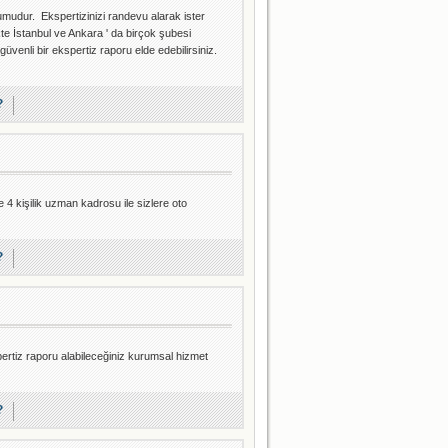
umudur. Ekspertizinizi randevu alarak ister
te İstanbul ve Ankara ' da birçok şubesi
üvenli bir ekspertiz raporu elde edebilirsiniz.
?
e 4 kişilik uzman kadrosu ile sizlere oto
?
ertiz raporu alabileceğiniz kurumsal hizmet
?