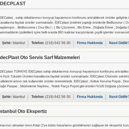
İDECPLAST
İDECplast , sahip olduklarımızı koruyup hayatımızın konforunu artırabilecek ürünler geliştiri
kanallarına faydalı ürünler sunmaktadır. İDECplast üretimini yaptığı ürünlerde BioBozunur ( O
başlamıştır... BioBozunma ( Oxo-Bio ) ; ( Bio Çözünme , Bio Erime , Doğada Erime , Doğada 
hammaddenin (polietilen) içine belli oranda BİO katkılar karıştırılarak çeşitli işlemler sonrası
Şehir:
İstanbul
Telefon:
(216) 642 56-30
Firma Hakkında
Nasıl Gidilir
İdecPlast Oto Servis Sarf Malzemeleri
İDECplast TÜRKİYE İDECplast sahip olduklarımızı koruyup hayatımızın konforunu artırabilecek
ve Hızlı Tüketim Ürünleri kanallarına faydalı ürünler sunmaktadır. İDECplast Otomotiv sektörün
kalitelerini artırıcı tek kullanımlık ürünler üretmektedir. İDECplast ; Koltuk Koruma Poşeti , Direk
Kağıt Paspas , Maskeleme Naylonu , Yedek Parça Poşeti gibi ürünleri %100 Doğada çözünen
Şehir:
İstanbul
Telefon:
(216) 642 56-30
Firma Hakkında
Nasıl Gidilir
İstanbul Oto Ekspertiz
Aracınızı almadan önce A'dan Z'ye bütün hasarlarını görebilmenizi sağlayan bir ekspertiz kur