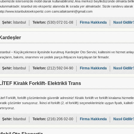
şubemizde istersenizde mobil olarak kullanabilirsiniz.Ana merkezi beylikdüzünde olmakla birlik
bulunmaktadır. istanbul oto ekspertiz alanında ilk sırada yer almaktadır. Sizde randevu alarak g
http://www.istanbulotoekspertiz.com camcatlaktamiri@gmail.com
Şehir:
İstanbul
Telefon:
(530) 072 01-08
Firma Hakkında
Nasıl Gidilir
Kardeşler
İstanbul – Küçükçekmece ilçesinde kurulmuş Kardeşler Oto Servisi, kalitesini ve hizmet anlayış
araçların, bakımı, onarımını ve yedek parça ihtiyacını karşılayan bir firmadır.
Şehir:
İstanbul
Telefon:
(212) 592 04-90
Firma Hakkında
Nasıl Gidilir
LİTEF Kiralık Forklift- Elektrikli Trans
Litef Forklift, forklift çözümlerinde güvenilir adresiniz! Kiralık forklift ve forklift kiralama hizmet
pratik çözümler sunuyoruz. İkinci el forklift (2. el forklift) seçeneklerimizle uygun fiyatlı, kaliteli
artırıyoruz.
Şehir:
İstanbul
Telefon:
(216) 206 02-00
Firma Hakkında
Nasıl Gidilir