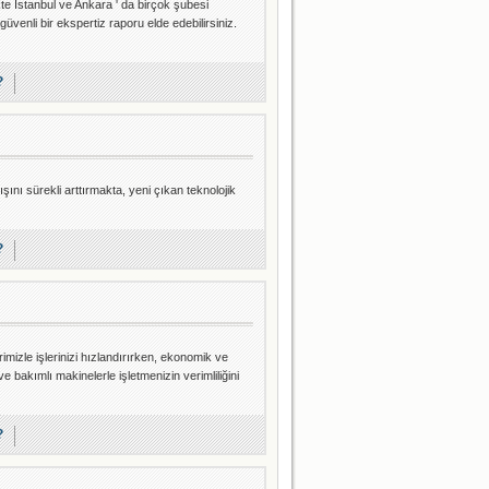
te İstanbul ve Ankara ' da birçok şubesi
üvenli bir ekspertiz raporu elde edebilirsiniz.
?
ını sürekli arttırmakta, yeni çıkan teknolojik
?
lerimizle işlerinizi hızlandırırken, ekonomik ve
 ve bakımlı makinelerle işletmenizin verimliliğini
?