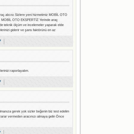
lıcısı Sizlere yeni hizmetimiz MOBİL OTO
N MOBİL OTO EKSPERTİZ Yerinde araç
nde teknik ölçüm ve incelemeler yaparak elde
helerinizi giderir ve şans faktörünü en az
?
erinizi raporlayalım.
?
lmanıza gerek yok sizler beğenin biz test edelim
ze zarar vermeden aracınızı almaya gelin Önce
?