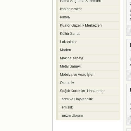
Isıtma Soğutma Sistemleri
Ithalat-İhracat
Kimya
Kuaför Güzellik Merkezleri
Kültür Sanat
Lokantalar
Maden
Makine sanayi
Metal Sanayii
Mobilya ve Ağaç İşleri
Otomotiv
Sağlık Kurumları Hastaneler
Tarım ve Hayvancılık
Temizlik
Turizm Ulaşım