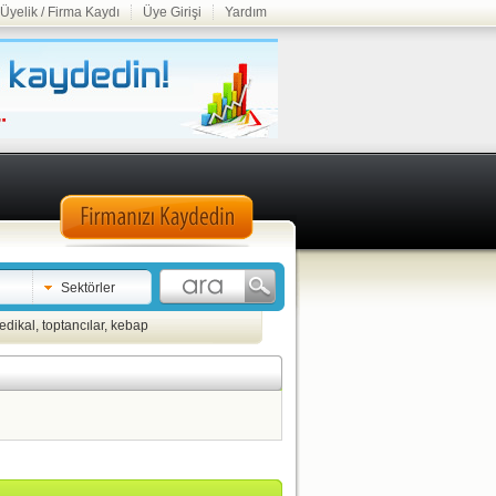
Üyelik / Firma Kaydı
Üye Girişi
Yardım
Sektörler
edikal
,
toptancılar
,
kebap