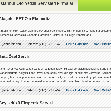
İstanbul Oto Yetkili Servisleri Firmaları
Ataşehir EFT Oto Ekspertiz
Şirketin tek özel faaliyet alanı profesyonel araç ekspertizidir. Konusunda uzmandır. 2 el otomob
bilemezsiniz.servisimiz alacağınız arabanın kontrolünü sizin için yapmaktadır.
Şehir:
İstanbul
Telefon:
(216) 572 00-42
Firma Hakkında
Nasıl Gidilir
Beta Özel Servis
Land Rover Marka bir araca sahip olmanızdan dolayı, bir özel servisten beklediğiniz kalite stan
Standartlarımızı geliştirip Land Rover araç sahibi özel kitle için, özel hizmet veriyoruz. Sağlam,
(işleyen) her metal parçasının bakım ve onarıma ihtiyacı vardır. Zamanında yapılmasının mot
önce de duymuş olmanız muhtemel, aracınızın periyodik bakımlarını ihmal etmemeniz, sizleri
Şehir:
İstanbul
Telefon:
(216) 392 22-59
Firma Hakkında
Nasıl Gidilir
Beylikdüzü Ekspertiz Servisi