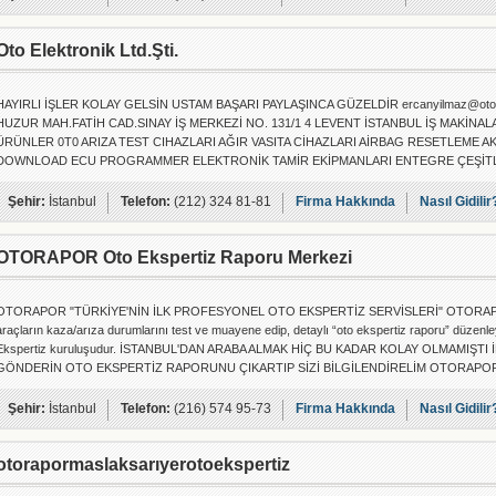
Oto Elektronik Ltd.Şti.
HAYIRLI İŞLER KOLAY GELSİN USTAM BAŞARI PAYLAŞINCA GÜZELDİR ercanyilmaz@otoele
HUZUR MAH.FATİH CAD.SINAY İŞ MERKEZİ NO. 131/1 4 LEVENT İSTANBUL İŞ MAKİNA
ÜRÜNLER 0T0 ARIZA TEST CIHAZLARI AĞIR VASITA CİHAZLARI AİRBAG RESETLEME A
DOWNLOAD ECU PROGRAMMER ELEKTRONİK TAMİR EKİPMANLARI ENTEGRE ÇEŞİTLER
Bilgisayar Onarım
Şehir:
İstanbul
Telefon:
(212) 324 81-81
Firma Hakkında
Nasıl Gidilir
OTORAPOR Oto Ekspertiz Raporu Merkezi
OTORAPOR "TÜRKİYE'NİN İLK PROFESYONEL OTO EKSPERTİZ SERVİSLERİ" OTORAPOR, tekn
araçların kaza/arıza durumlarını test ve muayene edip, detaylı “oto ekspertiz raporu” düzenl
Ekspertiz kuruluşudur. İSTANBUL'DAN ARABA ALMAK HİÇ BU KADAR KOLAY OLMAMIŞT
GÖNDERİN OTO EKSPERTİZ RAPORUNU ÇIKARTIP SİZİ BİLGİLENDİRELİM OTORAPOR Çağrı
ekspertiz/rapor
Şehir:
İstanbul
Telefon:
(216) 574 95-73
Firma Hakkında
Nasıl Gidilir
otorapormaslaksarıyerotoekspertiz