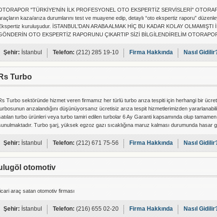
OTORAPOR "TÜRKİYE'NİN İLK PROFESYONEL OTO EKSPERTİZ SERVİSLERİ" OTORAPOR, tekn
araçların kaza/arıza durumlarını test ve muayene edip, detaylı “oto ekspertiz raporu” düzenl
Ekspertiz kuruluşudur. İSTANBUL'DAN ARABA ALMAK HİÇ BU KADAR KOLAY OLMAMIŞT
GÖNDERİN OTO EKSPERTİZ RAPORUNU ÇIKARTIP SİZİ BİLGİLENDİRELİM OTORAPOR Çağrı
ekspertiz
Şehir:
İstanbul
Telefon:
(212) 285 19-10
Firma Hakkında
Nasıl Gidilir
Rs Turbo
Rs Turbo sektöründe hizmet veren firmamız her türlü turbo arıza tespiti için herhangi bir ücre
turbosunun arızalandığını düşünüyorsanız ücretisiz arıza tespit hizmetlerimizden yararlanabilir
satılan turbo ürünleri veya turbo tamiri edilen turbolar 6 Ay Garanti kapsamında olup tamamen
sunulmaktadır. Turbo şarj, yüksek egzoz gazı sıcaklığına maruz kalması durumunda hasar gö
Şehir:
İstanbul
Telefon:
(212) 671 75-56
Firma Hakkında
Nasıl Gidilir
ulugöl otomotiv
ticari araç satan otomotiv firması
Şehir:
İstanbul
Telefon:
(216) 655 02-20
Firma Hakkında
Nasıl Gidilir