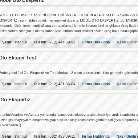
Mobil Oto Ekspertiz
MOBİL OTO EKSPERTİZ YENİ HİZMETİNİ SİZLERE GURURLA TAKDİM EDER Sayın 2.el araç a
EKSPERTİZ`i sunmaktan büyük memnuniyet duyarız. MOBİL OTO EKSPERTİZ İLE TANIŞI
ekspertiz, ölçümleme, fotoğraflama ve raporlama hizmetleri sunan özel bir şirkettir Araç üstü
edilen verileri size yazılı olarak sunar Araç alırken ticari riskinizi azaltır, araç hakkındaki şüp
Şehir:
İstanbul
Telefon:
(212) 444 69-92
Firma Hakkında
Nasıl Gidilir
Oto Eksper Test
Profesyonel 2.el Oto Ekspertiz ve Test Merkezi .2.el oto alırken artık riske girmeyin ,görmedikl
Şehir:
İstanbul
Telefon:
(212) 481 86-84
Firma Hakkında
Nasıl Gidilir
Oto Ekspertiz
İstanbul Anadolu ve Avrupa yakasında hizmet vermekteyiz araba almak için artık istanbulda o
sizler için onaylayalım ekspertizini yapıp sizlere ulaştıralım sizde gönül rahatlığıyla bütçeni
güven Sonra İş
Şehir:
İstanbul
Telefon:
(532) 493 09-11
Firma Hakkında
Nasıl Gidilir