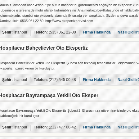
Aracınızı almadan önce A'dan Z'ye bütün hasarlarını görebilmenizi sağlayan bir ekspertiz kur
şubemizde istersenizde mobil olarak kullanabilirsiniz.Ana merkezi beylikdüzünde olmakla birlik
bulunmaktadır. istanbul oto ekspertiz alanında ilk sırada yer almaktadır. Sizde randevu alarak g
Randevu için: 0535 061 22 80 http://www.ekspertizservisi.com
Şehir:
İstanbul
Telefon:
(535) 061 22-80
Firma Hakkında
Nasıl Gidilir
Hospitacar Bahçelievler Oto Ekspertiz
Hospitacar Bahçelievler Yetkili Oto Ekspertiz Şubesi son teknoloji test cihazları, ekipmanları v
ekspertiz hizmeti veren bir kuruluştur.
Şehir:
İstanbul
Telefon:
(212) 545 00-48
Firma Hakkında
Nasıl Gidilir
Hospitacar Bayrampaşa Yetkili Oto Eksper
Hospitacar Bayrampaşa Yetkili Oto Ekspertiz Şubesi 2. El aracınıza güven içerisinde oto eksp
alabileceğiniz bir kuruluştur.
Şehir:
İstanbul
Telefon:
(212) 477 00-42
Firma Hakkında
Nasıl Gidilir