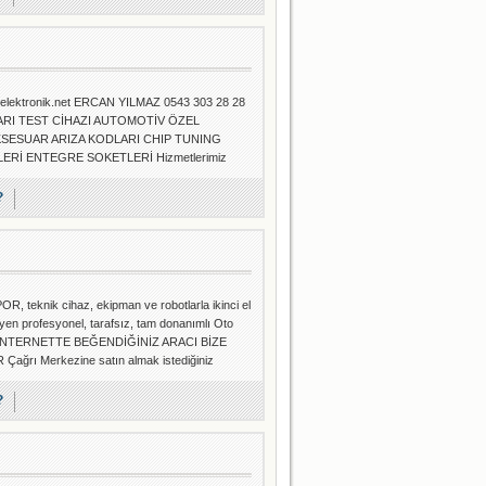
ktronik.net ERCAN YILMAZ 0543 303 28 28
LARI TEST CİHAZI AUTOMOTİV ÖZEL
KSESUAR ARIZA KODLARI CHIP TUNING
İ ENTEGRE SOKETLERİ Hizmetlerimiz
?
ik cihaz, ekipman ve robotlarla ikinci el
eyen profesyonel, tarafsız, tam donanımlı Oto
I İNTERNETTE BEĞENDİĞİNİZ ARACI BİZE
 Merkezine satın almak istediğiniz
?