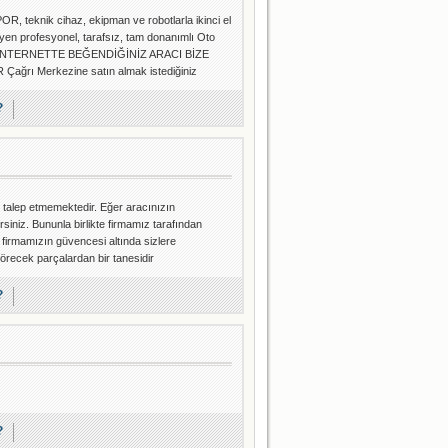
ik cihaz, ekipman ve robotlarla ikinci el
eyen profesyonel, tarafsız, tam donanımlı Oto
I İNTERNETTE BEĞENDİĞİNİZ ARACI BİZE
 Merkezine satın almak istediğiniz
?
t talep etmemektedir. Eğer aracınızın
siniz. Bununla birlikte firmamız tarafından
 firmamızın güvencesi altında sizlere
recek parçalardan bir tanesidir
?
?