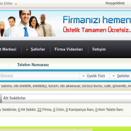
Hoşgeldiniz
ün Diller
t Merkezi
Şehirler
Firma Videoları
İletişim
Telefon Numarası
Üyelik Türü
Şehirler
 salonu
,
oto elektrik
,
elektrikçi
,
turizm
,
oto aksesuar
,
sürücü kursu
,
cafe
,
güvenlik
,
m
Alt Sektörler
u Sektörde;
0
Alt Sektör,
22
Firma,
0
Ürün,
0
Kampanya İlanı,
0
Alım Talebi İlanı