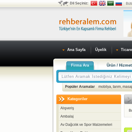
Dil Seçiniz:
Büt
Ana Sayfa
Üyelik
Ticare
Firma Ara
Ürün / Hizmet
Popüler Aramalar
mobilya
,
tarım
,
masaj
Kategoriler
Alışveriş
B
Ambalaj
Av Dağcılık ve Spor Malzemeleri