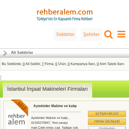
Sektörler
Şehirler
Alt Sektörler
Bu Sektörde;
0
Alt Sektör,
7
Firma,
0
Ürün,
0
Kampanya İlanı,
0
Alım Talebi İlanı
İstanbul İnşaat Makineleri Firmaları
Aytekinler Makine ve kalıp
İLETIŞIM BILGISI
Aytekinler Makine ve kalıp ,
FIRMA ÜRÜNLERI
02165270847, Yeni sanayi
mah.Çetin emeç cad. Yadigar sok.