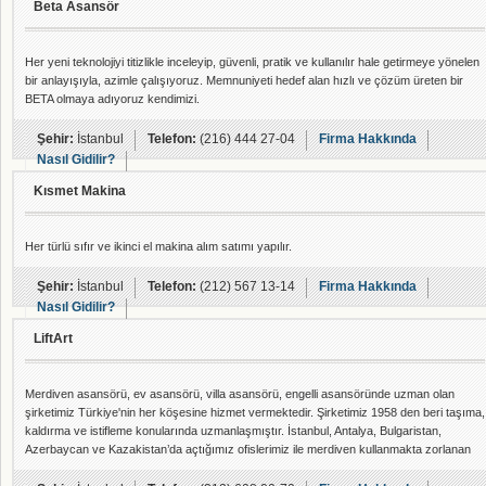
Beta Asansör
Her yeni teknolojiyi titizlikle inceleyip, güvenli, pratik ve kullanılır hale getirmeye yönelen
bir anlayışıyla, azimle çalışıyoruz. Memnuniyeti hedef alan hızlı ve çözüm üreten bir
BETA olmaya adıyoruz kendimizi.
Şehir:
İstanbul
Telefon:
(216) 444 27-04
Firma Hakkında
Nasıl Gidilir?
Kısmet Makina
Her türlü sıfır ve ikinci el makina alım satımı yapılır.
Şehir:
İstanbul
Telefon:
(212) 567 13-14
Firma Hakkında
Nasıl Gidilir?
LiftArt
Merdiven asansörü, ev asansörü, villa asansörü, engelli asansöründe uzman olan
şirketimiz Türkiye'nin her köşesine hizmet vermektedir. Şirketimiz 1958 den beri taşıma,
kaldırma ve istifleme konularında uzmanlaşmıştır. İstanbul, Antalya, Bulgaristan,
Azerbaycan ve Kazakistan’da açtığımız ofislerimiz ile merdiven kullanmakta zorlanan
kişiler için katlararası seyahati kolaylaştırıcı metotlar sunmaktayız. Bu konudaki