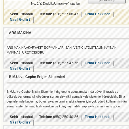
ÇEVRIMDIŞI
No: 2 Y. Dudullu/Ümraniye/ İstanbul
Ümraniye / İstanbul , İnşaat
Makineleri - rehberalem.com
Şehir:
İstanbul
Telefon:
(216) 527 08-47
Firma Hakkında
alanlarında faliyet gösteren
Nasıl Gidilir?
firmamızdır.
ARS MAKİNA
ARS MAKİNA AKARYAKIT EKİPMANLARI SAN. VE TİC.LTD.ŞTİ ALIN KAYNAK
MAKİNASI ÜRETİCİSİDİR.
Şehir:
İstanbul
Telefon:
(216) 527 47-76
Firma Hakkında
Nasıl Gidilir?
B.M.U. ve Cephe Erişim Sistemleri
B.M.U. ve Cephe Erişim Sistemleri, dış cephe uygulamalarında güvenli, pratik ve
yüksek performanslı çözümler sunan elektrikli asma iskele sistemleri üreticisidir. Bina
cephelerinde kaplama, boya, sıva ve tamirat gibi işlemler için çok yönlü kullanım imkânı
sunan sistemlerimiz, hızlı kurulum ve kolay taşınabilir yapısıyla zaman ve iş gücü
tasarrufu sağlar. B.M.U. ve Cephe Erişim Sistemleri elektrikli asma iskeleleri, 1 ila 6
metre arasında bölünebilen modüler platformları ve dakikada 7 metre kaldırma hızıyla
Şehir:
İstanbul
Telefon:
(850) 250 40-36
Firma Hakkında
verimli çalışm
Nasıl Gidilir?