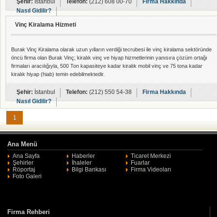
çözümlerimiz kullanıcılar ihtiyaçları doğrusunda şekillenmektedir; dikey çalışan asansör
Şehir:
İstanbul
Telefon:
(212) 608 00-70
Firma Hakkında
yani e
Nasıl Gidilir?
Vinç Kiralama Hizmeti
Burak Vinç Kiralama olarak uzun yılların verdiği tecrubesi ile vinç kiralama sektöründe
öncü firma olan Burak Vinç; kiralık vinç ve hiyap hizmetlerinin yanısıra çözüm ortağı
firmaları aracılığıyla, 500 Ton kapasiteye kadar kiralık mobil vinç ve 75 tona kadar
kiralık hiyap (hiab) temin edebilmektedir.
Şehir:
İstanbul
Telefon:
(212) 550 54-38
Firma Hakkında
Nasıl Gidilir?
1
Ana Menü
Ana Sayfa
Haberler
Ticaret Merkezi
Şehirler
İhaleler
Fuarlar
Röportaj
Bilgi Bankası
Firma Videoları
Foto Galeri
Firma Rehberi