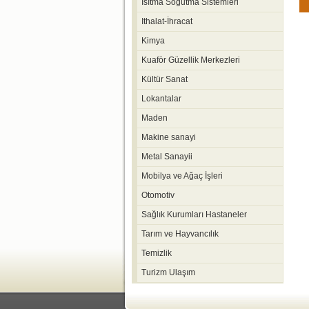
Isıtma Soğutma Sistemleri
Ithalat-İhracat
Kimya
Kuaför Güzellik Merkezleri
Kültür Sanat
Lokantalar
Maden
Makine sanayi
Metal Sanayii
Mobilya ve Ağaç İşleri
Otomotiv
Sağlık Kurumları Hastaneler
Tarım ve Hayvancılık
Temizlik
Turizm Ulaşım