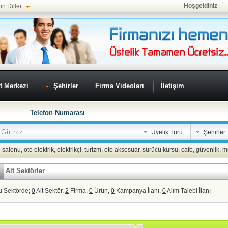
Hoşgeldiniz
ün Diller
t Merkezi
Şehirler
Firma Videoları
İletişim
Telefon Numarası
Üyelik Türü
Şehirler
 salonu
,
oto elektrik
,
elektrikçi
,
turizm
,
oto aksesuar
,
sürücü kursu
,
cafe
,
güvenlik
,
m
Alt Sektörler
u Sektörde;
0
Alt Sektör,
2
Firma,
0
Ürün,
0
Kampanya İlanı,
0
Alım Talebi İlanı