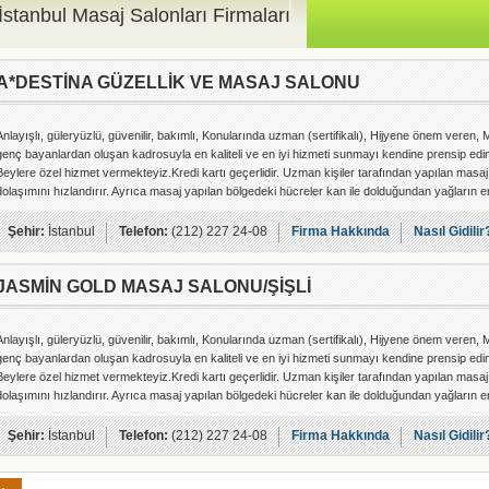
İstanbul Masaj Salonları Firmaları
A*DESTİNA GÜZELLİK VE MASAJ SALONU
Anlayışlı, güleryüzlü, güvenilir, bakımlı, Konularında uzman (sertifikalı), Hijyene önem veren
genç bayanlardan oluşan kadrosuyla en kaliteli ve en iyi hizmeti sunmayı kendine prensip edinm
Beylere özel hizmet vermekteyiz.Kredi kartı geçerlidir. Uzman kişiler tarafından yapılan masaj, k
dolaşımını hızlandırır. Ayrıca masaj yapılan bölgedeki hücreler kan ile dolduğundan yağların 
Şehir:
İstanbul
Telefon:
(212) 227 24-08
Firma Hakkında
Nasıl Gidilir
JASMİN GOLD MASAJ SALONU/ŞİŞLİ
Anlayışlı, güleryüzlü, güvenilir, bakımlı, Konularında uzman (sertifikalı), Hijyene önem veren
genç bayanlardan oluşan kadrosuyla en kaliteli ve en iyi hizmeti sunmayı kendine prensip edinm
Beylere özel hizmet vermekteyiz.Kredi kartı geçerlidir. Uzman kişiler tarafından yapılan masaj, k
dolaşımını hızlandırır. Ayrıca masaj yapılan bölgedeki hücreler kan ile dolduğundan yağların e
Şehir:
İstanbul
Telefon:
(212) 227 24-08
Firma Hakkında
Nasıl Gidilir