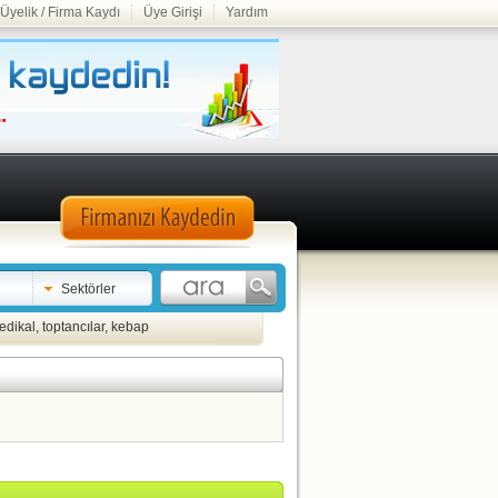
Üyelik / Firma Kaydı
Üye Girişi
Yardım
Sektörler
edikal
,
toptancılar
,
kebap