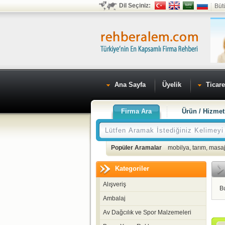
Dil Seçiniz:
Büt
Ana Sayfa
Üyelik
Ticare
Firma Ara
Ürün / Hizmet
Popüler Aramalar
mobilya
,
tarım
,
masaj
Kategoriler
Alışveriş
B
Ambalaj
Av Dağcılık ve Spor Malzemeleri